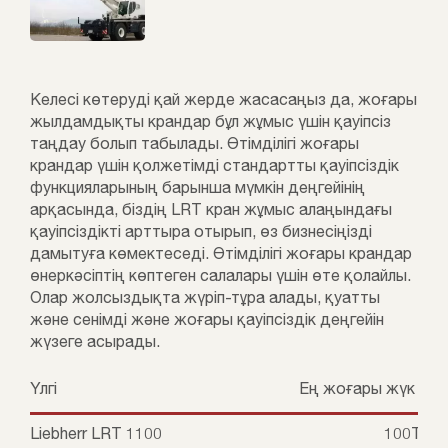
Келесі көтеруді қай жерде жасасаңыз да, жоғары
жылдамдықты крандар бұл жұмыс үшін қауіпсіз
таңдау болып табылады. Өтімділігі жоғары
крандар үшін қолжетімді стандартты қауіпсіздік
функцияларының барынша мүмкін деңгейінің
арқасында, біздің LRT кран жұмыс алаңындағы
қауіпсіздікті арттыра отырып, өз бизнесіңізді
дамытуға көмектеседі. Өтімділігі жоғары крандар
өнеркәсіптің көптеген салалары үшін өте қолайлы.
Олар жолсыздықта жүріп-тұра алады, қуатты
және сенімді және жоғары қауіпсіздік деңгейін
жүзеге асырады.
Үлгі
Ең жоғары жүк көте
Liebherr LRT 1100
100Т