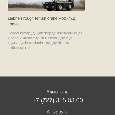
Liebherr rough terrain crane мобильді
краны
Келесі көтеруді қай жерде жасасаңыз да,
жоғары жылдамдықты крандар бұл
жұмыс үшін қауіпсіз таңдау болып
табылады. <…
Алматы қ.
+7 (727) 355 03 00
Атырау қ.