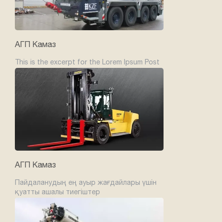
АГП Камаз
This is the excerpt for the Lorem Ipsum Post
АГП Камаз
Пайдаланудың ең ауыр жағдайлары үшін
қуатты ашалы тиегіштер