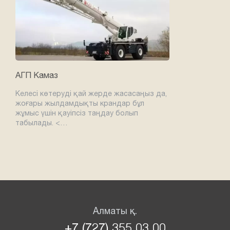
АГП Камаз
Келесі көтеруді қай жерде жасасаңыз да,
жоғары жылдамдықты крандар бұл
жұмыс үшін қауіпсіз таңдау болып
табылады. <…
Алматы қ.
+7 (727) 355 03 00